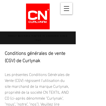
FAMILY BUSINESS ROOTED IN CHAMONIX SINCE
1962
Conditions générales de vente
(CGV) de Curlynak
Les présentes Conditions Générales de
Vente (CGV) régissent l'utilisation du
site marchand de la marque Curlynak,
propriété de la société CN TEXTIL AND
CO (ci-après dénommée "Curlynak",
"nous", "notre", "nos"). Veuillez lire