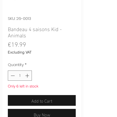
SKU: 26-0013
Bandeau 4 saisons Kid -
Animals
Price
€19.99
Excluding VAT
Quantity
*
Only 6 left in stock
Add to Cart
Buy Now