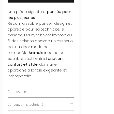
Une pièce signature,
pensée pour
les plus jeunes
Reconnaissable par son design et
apprécié pour sa technicité, le
bandeau Curlynak s’est imposé au
fil des saisons comme un essentiel
de l’outdoor moderne.
Le modèle
Animals
incarne cet
équilibre subtil entre
fonction,
confort et style
, dans une
approche à la fois exigeante et
intemporelle.
Composition
85% Polyester 15% Elastan
Conception & technicité
Doté d'un tissu Italien haut de gamme