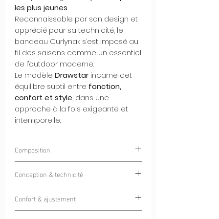
les plus jeunes
Reconnaissable par son design et
apprécié pour sa technicité, le
bandeau Curlynak s’est imposé au
fil des saisons comme un essentiel
de l’outdoor moderne.
Le modèle
Drawstar
incarne cet
équilibre subtil entre
fonction,
confort et style
, dans une
approche à la fois exigeante et
intemporelle.
Composition
85% Polyester 15% Elastan
Conception & technicité
Doté d'un tissu Italien haut de gamme
Confort & ajustement
pensé pour une utilisation
4 saisons
, ce
bandeau offre une protection efficace
La coupe ergonomique a été pensée