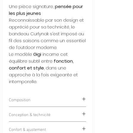
Une pièce signature,
pensée pour
les plus jeunes
Reconnaissable par son design et
apprécié pour sa technicité, le
bandeau Curlynak s’est imposé au
fil des saisons comme un essentiel
de l’outdoor moderne.
Le modèle
Gigi
incarne cet
équilibre subtil entre
fonction,
confort et style
, dans une
approche à la fois exigeante et
intemporelle.
Composition
85% Polyester 15% Elastan
Conception & technicité
Doté d'un tissu Italien haut de gamme
Confort & ajustement
pensé pour une utilisation
4 saisons
, ce