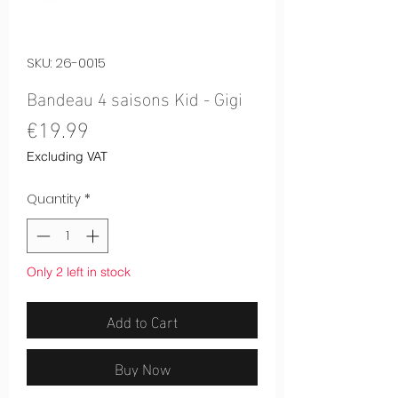
SKU: 26-0015
Bandeau 4 saisons Kid - Gigi
Price
€19.99
Excluding VAT
Quantity
*
Only 2 left in stock
Add to Cart
Buy Now