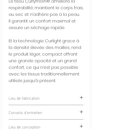
Le tissu Curlyfresh® améliore la
respirabilité, maintient le corps frais,
au sec et n’adhère pas à la peau.
Il garantit un confort maximal et
assure un séchage rapide.
Et la technologie Curlight grace à
la densité élevée des mailles, rend
le produit léger, compact offrant
une grande opacité et un grand
confort, ce qui n’est pas possible
avec les tissus traditionnellement
utilisés jusqu’à présent.
Lieu de fabrication
Chamonix, France
Conseils d'entretien
Blanchiment interdit
Lieu de conception
Lavage à 30°C