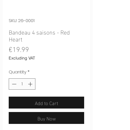
SKU: 26-0001
Bandeau 4 saisons - Red
Heart
Price
€19.99
Excluding VAT
Quantity
*
Add to Cart
Buy Now