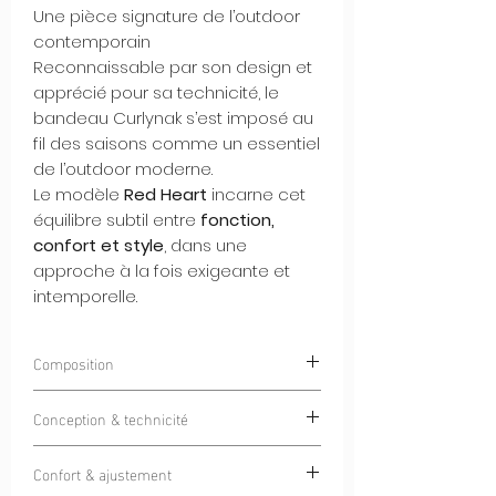
Une pièce signature de l’outdoor
contemporain
Reconnaissable par son design et
apprécié pour sa technicité, le
bandeau Curlynak s’est imposé au
fil des saisons comme un essentiel
de l’outdoor moderne.
Le modèle
Red Heart
incarne cet
équilibre subtil entre
fonction,
confort et style
, dans une
approche à la fois exigeante et
intemporelle.
Composition
85% Polyester 15% Elastan
Conception & technicité
Doté d'un tissu Italien haut de gamme
Confort & ajustement
pensé pour une utilisation
4 saisons
, ce