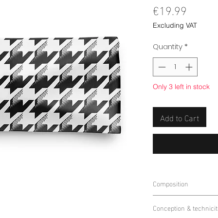
Price
€19.99
Excluding VAT
Quantity
*
Only 3 left in stock
Add to Cart
Composition
85% Polyester 15% E
Conception & technicit