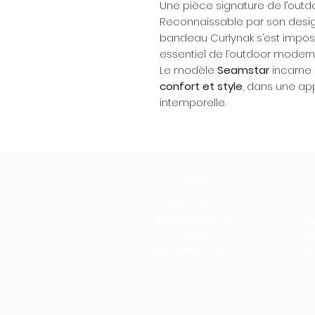
Une pièce signature de l’out
Reconnaissable par son design
bandeau Curlynak s’est impos
essentiel de l’outdoor modern
Le modèle
Seamstar
incarne c
confort et style
, dans une ap
intemporelle.
About
Our history
Our engagements
Leg
Loyalty
Con
After-sales service
Te