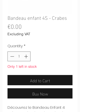
Bandeau enfant 4S - Crabes
Price
€0.00
Excluding VAT
Quantity
*
Only 1 left in stock
Add to Cart
Buy Now
Découvrez le Bandeau Enfant 4