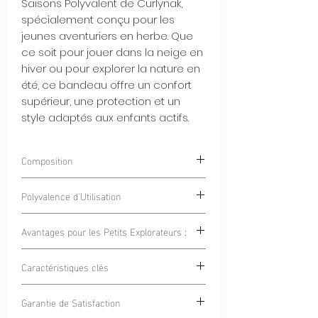
Saisons Polyvalent de Curlynak,
spécialement conçu pour les
jeunes aventuriers en herbe. Que
ce soit pour jouer dans la neige en
hiver ou pour explorer la nature en
été, ce bandeau offre un confort
supérieur, une protection et un
style adaptés aux enfants actifs.
Composition
100% Polyester
CN-Ecoseaweed®
.
Polyvalence d'Utilisation
Polyester composé de fibres à base
d'algues.
Jeux en Extérieur :
Que ce soit pour
Avantages pour les Petits Explorateurs :
construire des châteaux de sable en
été ou pour faire des batailles de
Confort en Toutes Saisons :
Qu'il
Caractéristiques clés
boules de neige en hiver, ce bandeau
pleuve ou qu'il vente, nos bandeaux
est le compagnon parfait.
gardent la tête de vos enfants au sec
Polyvalence Tout-Terrain :
Notre
Sorties en Famille :
Lors des sorties
Garantie de Satisfaction
et au chaud, quelles que soient les
bandeau pour enfants est prêt à
en plein air avec la famille, assurez-