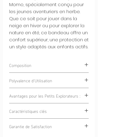
Momo, spécialement conçu pour
les jeunes aventuriers en herbe.
Que ce soit pour jouer dans la
neige en hiver ou pour explorer la
nature en été, ce bandeau offre un
confort supérieur, une protection et
un style adaptés aux enfants actifs.
Composition
85% Polyester 15% Elastan
Polyvalence d'Utilisation
Jeux en Extérieur :
Que ce soit pour
Avantages pour les Petits Explorateurs :
construire des châteaux de sable en
été ou pour faire des batailles de
Confort en Toutes Saisons :
Qu'il
Caractéristiques clés
boules de neige en hiver, ce bandeau
pleuve ou qu'il vente, nos bandeaux
est le compagnon parfait.
gardent la tête de vos enfants au sec
Polyvalence Tout-Terrain :
Notre
Sorties en Famille :
Lors des sorties
Garantie de Satisfaction
et au chaud, quelles que soient les
bandeau pour enfants est prêt à
en plein air avec la famille, assurez-
conditions météorologiques.
affronter toutes les saisons. Il est
Nous sommes confiants que vous