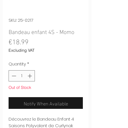
SKU: 25-0217
Bandeau enfant 4S - Momo
Price
€18.99
Excluding VAT
Quantity
*
Out of Stock
Notify When Available
Découvrez le Bandeau Enfant 4
Saisons Polyvalent de Curlynak