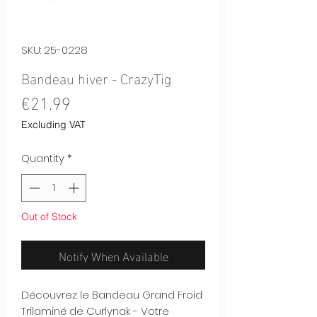
SKU: 25-0228
Bandeau hiver - CrazyTig
Price
€21.99
Excluding VAT
Quantity
*
Out of Stock
Notify When Available
Découvrez le Bandeau Grand Froid
Trilaminé de Curlynak - Votre