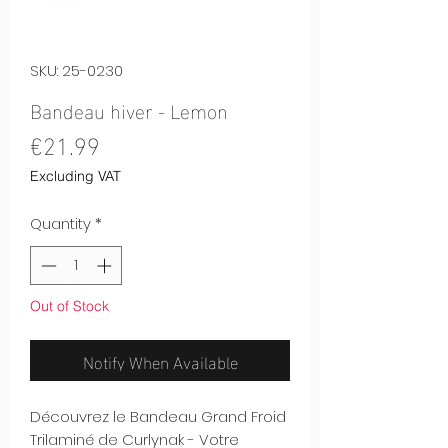
SKU: 25-0230
Bandeau hiver - Lemon
Price
€21.99
Excluding VAT
Quantity
*
Out of Stock
Notify When Available
Découvrez le Bandeau Grand Froid
Trilaminé de Curlynak - Votre