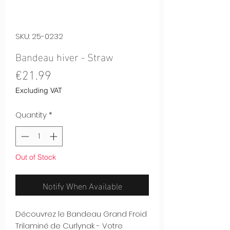
SKU: 25-0232
Bandeau hiver - Straw
Price
€21.99
Excluding VAT
Quantity
*
Out of Stock
Notify When Available
Découvrez le Bandeau Grand Froid
Trilaminé de Curlynak - Votre