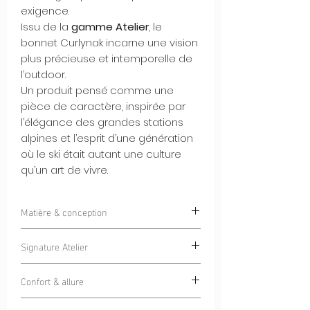
exigence.
Issu de la
gamme Atelier
, le
bonnet Curlynak incarne une vision
plus précieuse et intemporelle de
l’outdoor.
Un produit pensé comme une
pièce de caractère, inspirée par
l’élégance des grandes stations
alpines et l’esprit d’une génération
où le ski était autant une culture
qu’un art de vivre.
Matière & conception
Tricoté dans une
laine de qualité
Signature Atelier
supérieure
, ce bonnet offre une chaleur
naturelle, une tenue structurée et un
Le bonnet est orné d’un
patch tissé
toucher noble.
Confort & allure
haute densité, imprimé
, réalisé avec un
À l’intérieur du revers, une
bande polaire
niveau de détail exceptionnel.
La coupe est précise, naturellement