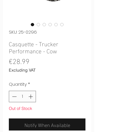
SKU: 25-0296
Casquette - Trucker
Performance - Cow
Price
€28.99
Excluding VAT
Quantity
*
Out of Stock
Notify When Available