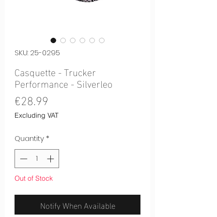
SKU: 25-0295
Casquette - Trucker
Performance - Silverleo
Price
€28.99
Excluding VAT
Quantity
*
Out of Stock
Notify When Available