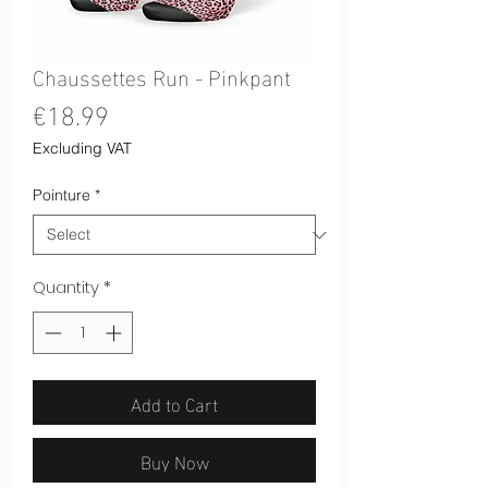
Chaussettes Run - Pinkpant
Price
€18.99
Excluding VAT
Pointure
*
Quantity
*
Add to Cart
Buy Now