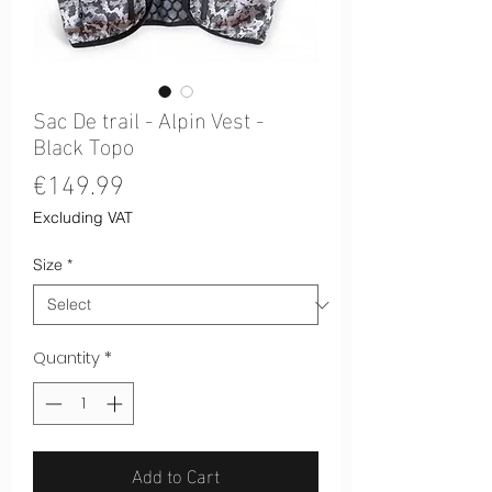
Sac De trail - Alpin Vest -
Black Topo
Price
€149.99
Excluding VAT
Size
*
Quantity
*
Add to Cart