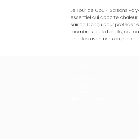
Le Tour de Cou 4 Saisons Poly
essentiel qui apporte chaleur, 
saison. Conçu pour protéger et
membres de la famille, ce to
pour les aventures en plein air
About
Our history
Our engagements
Leg
Loyalty
Con
After-sales service
Te