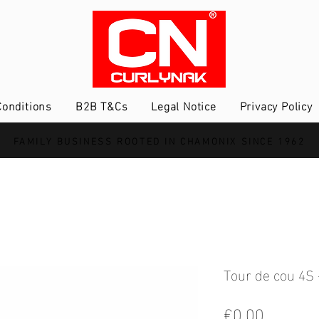
onditions
B2B T&Cs
Legal Notice
Privacy Policy
FAMILY BUSINESS ROOTED IN CHAMONIX SINCE 1962
Tour de cou 4S 
Price
€0.00