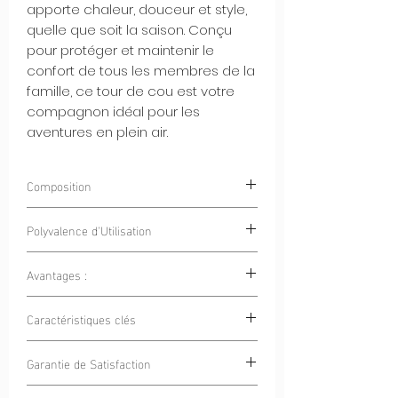
apporte chaleur, douceur et style,
quelle que soit la saison. Conçu
pour protéger et maintenir le
confort de tous les membres de la
famille, ce tour de cou est votre
compagnon idéal pour les
aventures en plein air.
Composition
100% Polyester
Polyvalence d'Utilisation
Avantages :
Sports en Plein Air :
Que ce soit pour
le vélo, la randonnée, le ski ou la
Confort Toute l'Année : Que ce soit
Caractéristiques clés
course à pied, ce tour de cou est
pour une journée de ski en hiver ou
votre allié pour rester au chaud et
une sortie à la plage en été, notre
Adaptabilité Saisonnière : Notre tour
protégé.
Garantie de Satisfaction
tour de cou garde tous les membres
de cou polyvalent est conçu pour
Excursions en Famille :
Lors de vos
de la famille au chaud et protégés du
répondre aux besoins de toute la
Nous sommes confiants que vous
sorties en plein air en famille,