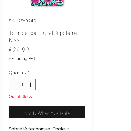
SKU: 25-0249
Tour de cou - Gratté polaire -
Kiss
Price
€24.99
Excluding VAT
Quantity
*
Out of Stock
Notify When Available
Sobriété technique. Chaleur