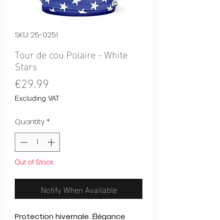
SKU: 25-0251
Tour de cou Polaire - White
Stars
Price
€29.99
Excluding VAT
Quantity
*
Out of Stock
Notify When Available
Protection hivernale. Élégance