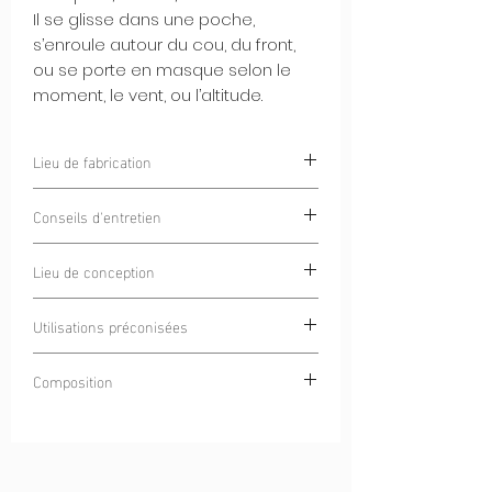
Il se glisse dans une poche,
s’enroule autour du cou, du front,
ou se porte en masque selon le
moment, le vent, ou l’altitude.
Lieu de fabrication
Cercle Alpin
Conseils d'entretien
Blanchiment interdit
Lieu de conception
Lavage à 30°C
Ne pas repasser
Chamonix Mont-Blanc, France
Retourner à l'envers avant lavage
Utilisations préconisées
Ne pas mettre au sèche linge
Trail
Nettoyage à sec interdit
Composition
Running
Ultra -trail
100% Polyester 4S®
Marche en montagne
Vélo et VTT